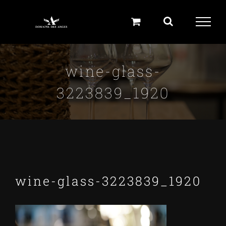
Skip
to
content
wine-glass-
3223839_1920
wine-glass-3223839_1920