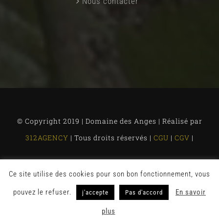
Nous contacter
© Copyright 2019 | Domaine des Anges | Réalisé par
312AGENCY
| Tous droits réservés |
CGU
|
CGV
|
Ce site utilise des cookies pour son bon fonctionnement, vous
Facebook
pouvez le refuser.
En savoir
j'accepte
Pas d'accord
plus