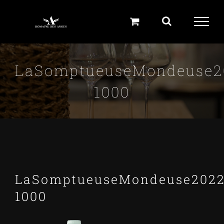
Skip
to
content
LaSomptueuseMondeuse2
1000
LaSomptueuseMondeuse2022
1000