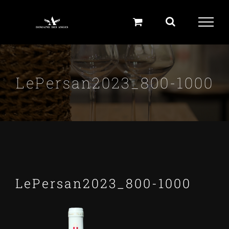
Skip
to
content
LePersan2023_800-1000
LePersan2023_800-1000