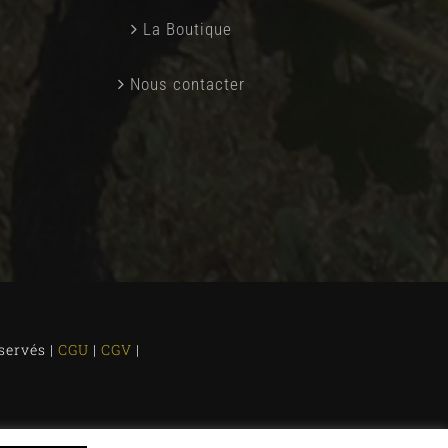
La Boutique
Nous contacter
servés |
CGU
|
CGV
|