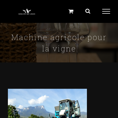
Skip
to
content
Machine agricole pour
la vigne