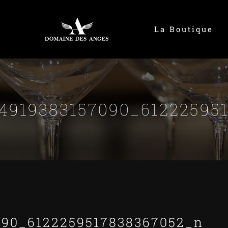
La Boutique
4919383157090_61222595
090_6122259517838367052_n