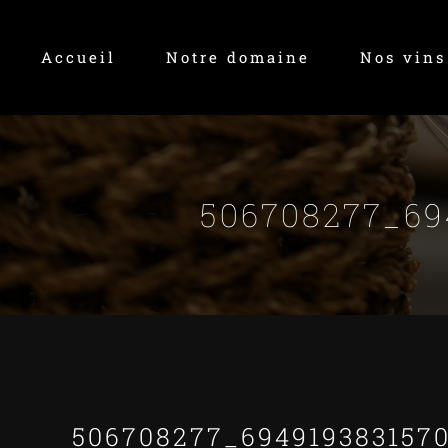
Skip
to
Accueil
Notre domaine
Nos vins
content
506708277_69
506708277_694919383157