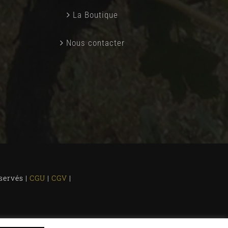
La Boutique
Nous contacter
servés |
CGU
|
CGV
|